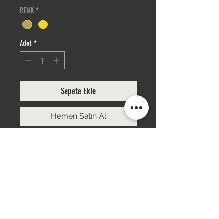
RENK
*
Adet
*
Sepete Ekle
Hemen Satın Al
YÜKSEKLİK:3 CM
BOY: ALÇAK
RENK: BEYAZ
ÜRÜNLERİMİZ GÜMÜŞ KAPLAMADIR. STOK
OLMAMASI DURUMUNDA 7-10 GÜN İÇİNDE
TEMİN EDİLİR