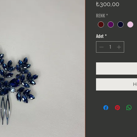
Fiyat
₺300,00
RENK
*
Adet
*
H