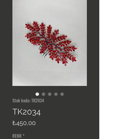
Stok kodu: TK2034
TK2034
Fiyat
₺450,00
RENK
*