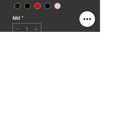
Adet
*
Sepete Ekle
Hemen Satın Al
Gizlilik Politikası
ceva
hirg
elin
akse
suar
İPTAL , İADE ŞARTLARI
İLETİŞİM
Mesafeli Satış Sözleşmesi