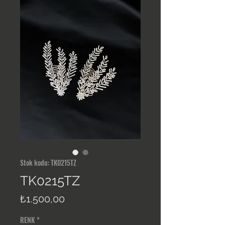
Stok kodu: TK0215TZ
TK0215TZ
Fiyat
₺1.500,00
RENK
*