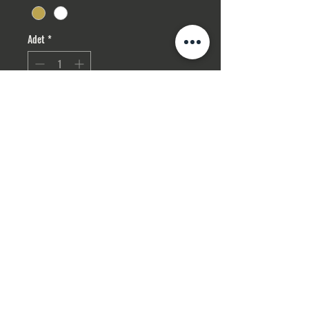
Adet
*
Sepete Ekle
Hemen Satın Al
Gizlilik Politikası
ceva
hirg
elin
akse
suar
İPTAL , İADE ŞARTLARI
İLETİŞİM
Mesafeli Satış Sözleşmesi