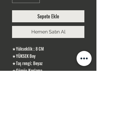
Sepete Ekle
Hemen Satın Al
★Yükseklik ; 8 CM
★YÜKSEK Boy
★Taş rengi; Beyaz
★Gümüş Kaplama
ÜRÜNLERİMİZ GÜMÜŞ KAPLAMA, YERLİ
ÜRETİMDİR
SİPARİŞLERİNİZ STOK OLMASI DURUMUNDA
1-3 İŞ GÜNÜ İÇERİSİN DE KARGOLANIR .
STOK OLMADIĞI TAKDİR DE 10 İŞ GÜNÜ
İÇERİSİN DE TEMİN SAĞLAMAKTAYIZ