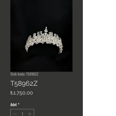
Stok kodu: T58962Z
T58962Z
Fiyat
₺1.750,00
Adet
*