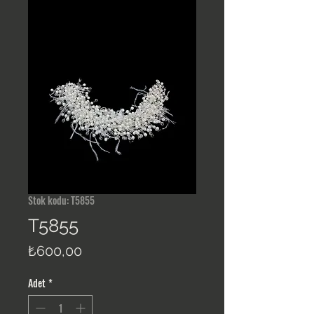
Stok kodu: T5855
T5855
Fiyat
₺600,00
Adet
*