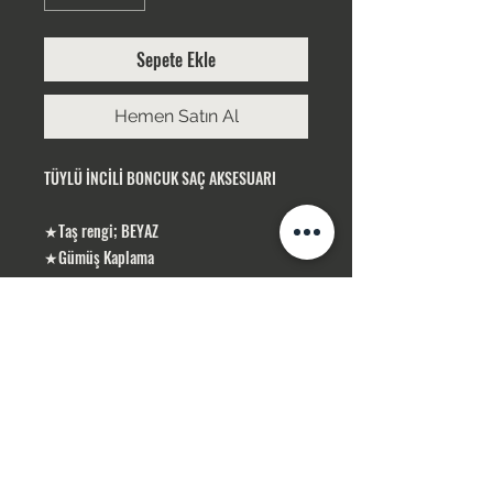
Sepete Ekle
Hemen Satın Al
TÜYLÜ İNCİLİ BONCUK SAÇ AKSESUARI
★Taş rengi; BEYAZ
★Gümüş Kaplama
★UZUNLUK : 32 CM
ÜRÜNLERİMİZ GÜMÜŞ KAPLAMA, YERLİ
ÜRETİMDİR
SİPARİŞLERİNİZ STOK OLMASI DURUMUNDA
1-3 İŞ GÜNÜ İÇERİSİN DE KARGOLANIR .
STOK OLMADIĞI TAKDİR DE 10 İŞ GÜNÜ
İÇERİSİN DE TEMİN SAĞLAMAKTAYIZ