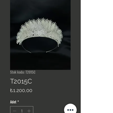
Stok kodu: T2015C
T2015C
Fiyat
₺1.200,00
Adet
*