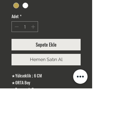
Adet
*
Sepete Ekle
Hemen Satın Al
★Yükseklik ; 6 CM
★ORTA Boy
★Taş rengi; Beyaz
★Gümüş Kaplama
ÜRÜNLERİMİZ GÜMÜŞ KAPLAMA, YERLİ
ÜRETİMDİR
SİPARİŞLERİNİZ STOK OLMASI DURUMUNDA