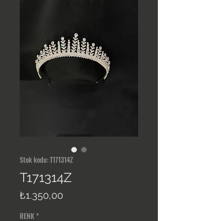
Stok kodu: T171314Z
T171314Z
Fiyat
₺1.350,00
RENK
*