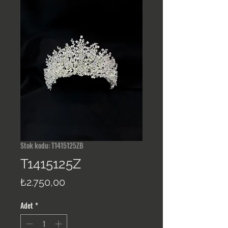
Stok kodu: T1415125ZB
T1415125Z
Fiyat
₺2.750,00
Adet
*