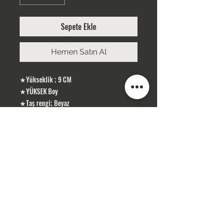
Sepete Ekle
Hemen Satın Al
★Yükseklik ; 9 CM
★YÜKSEK Boy
★Taş rengi; Beyaz
★Gümüş Kaplama
ÜRÜNLERİMİZ GÜMÜŞ KAPLAMA, YERLİ
ÜRETİMDİR SİPARİŞLERİNİZ STOK OLMASI
DURUMUNDA 1-3 İŞ GÜNÜ İÇERİSİN DE
KARGOLANIR . STOK OLMADIĞI TAKDİR DE
10 İŞ GÜNÜ İÇERİSİN DE TEMİN
SAĞLAMAKTAYIZ