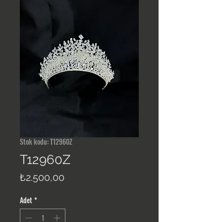
Stok kodu: T12960Z
T12960Z
Fiyat
₺2.500,00
Adet
*