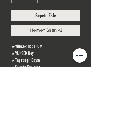
Sepete Ekle
Hemen Satın Al
★Yükseklik ; 11 CM
★YÜKSEK Boy
★Taş rengi; Beyaz
★Gümüş Kaplama
ÜRÜNLERİMİZ GÜMÜŞ KAPLAMA, YERLİ
ÜRETİMDİR
SİPARİŞLERİNİZ STOK OLMASI DURUMUNDA
1-3 İŞ GÜNÜ İÇERİSİN DE KARGOLANIR .
STOK OLMADIĞI TAKDİR DE 10 İŞ GÜNÜ
İÇERİSİN DE TEMİN SAĞLAMAKTAYIZ