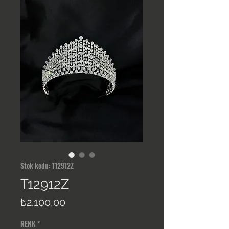
Stok kodu: T12912Z
T12912Z
Fiyat
₺2.100,00
RENK
*