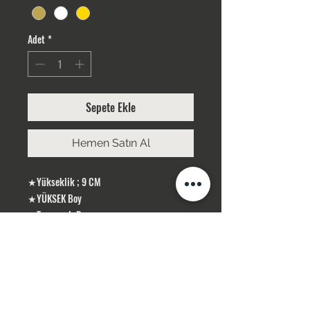
Adet
*
Sepete Ekle
Hemen Satın Al
★Yükseklik ; 9 CM
★YÜKSEK Boy
★Taş rengi; Beyaz
★Gümüş Kaplama
ÜRÜNLERİMİZ GÜMÜŞ KAPLAMA, YERLİ
ÜRETİMDİR
SİPARİŞLERİNİZ STOK OLMASI DURUMUNDA