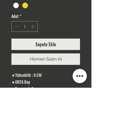
Adet
*
Sepete Ekle
Hemen Satın Al
★Yükseklik ; 6 CM
★ORTA Boy
★Taş rengi; Beyaz
★Gümüş Kaplama
ÜRÜNLERİMİZ GÜMÜŞ KAPLAMA, YERLİ
ÜRETİMDİR
SİPARİŞLERİNİZ STOK OLMASI DURUMUNDA