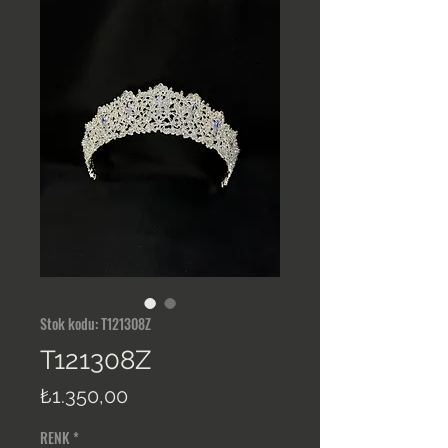
Stok kodu: T121308Z
T121308Z
Fiyat
₺1.350,00
RENK
*