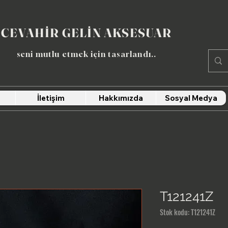
CEVAHİR GELİN AKSESUAR
seni mutlu etmek için tasarlandı​..
İletişim
Hakkımızda
Sosyal Medya
T121241Z
Stok kodu: T121241Z