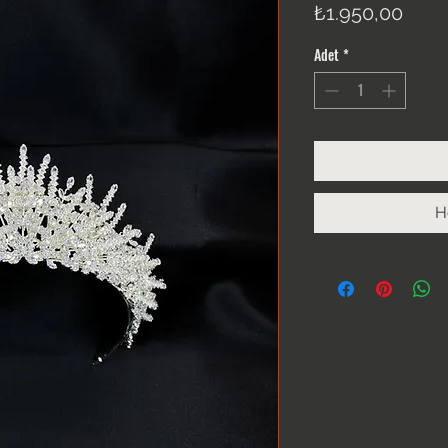
Fiyat
₺1.950,00
Adet
*
H