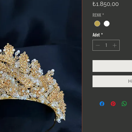
Fiyat
₺1.850,00
RENK
*
Adet
*
H