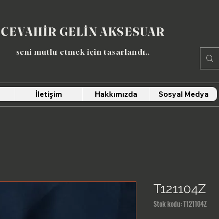
CEVAHİR GELİN AKSESUAR
seni mutlu etmek için tasarlandı​..
İletişim
Hakkımızda
Sosyal Medya
T121104Z
Stok kodu: T121104Z