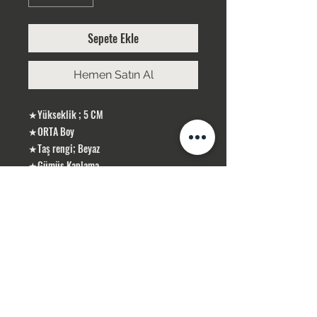
Sepete Ekle
Hemen Satın Al
★Yükseklik ; 5 CM
★ORTA Boy
★Taş rengi; Beyaz
★Gümüş Kaplama
ÜRÜNLERİMİZ GÜMÜŞ KAPLAMA, YERLİ
ÜRETİMDİR
SİPARİŞLERİNİZ STOK OLMASI DURUMUNDA
1-3 İŞ GÜNÜ İÇERİSİN DE KARGOLANIR .
STOK OLMADIĞI TAKDİR DE 10 İŞ GÜNÜ
İÇERİSİN DE TEMİN SAĞLAMAKTAYIZ