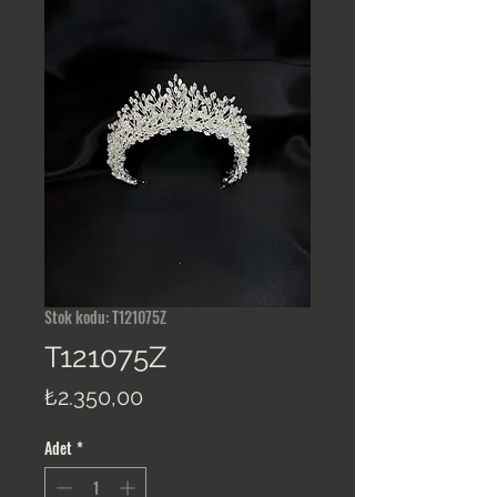
Stok kodu: T121075Z
T121075Z
Fiyat
₺2.350,00
Adet
*