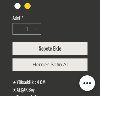
Adet
*
Sepete Ekle
Hemen Satın Al
★Yükseklik ; 4 CM
★ALÇAK Boy
★Taş rengi; Beyaz
★RODYUM Kaplama
ÜRÜNLERİMİZ GÜMÜŞ KAPLAMA, YERLİ
ÜRETİMDİR
SİPARİŞLERİNİZ STOK OLMASI DURUMUNDA