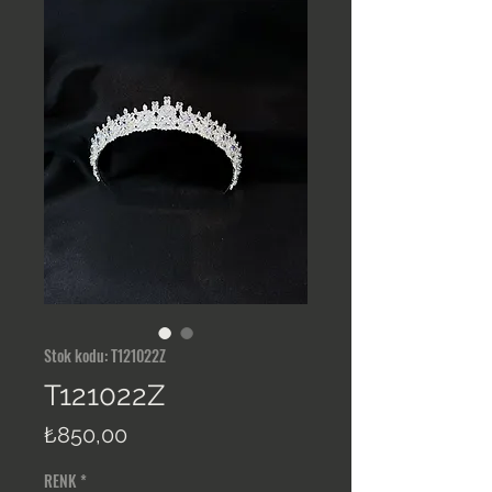
Stok kodu: T121022Z
T121022Z
Fiyat
₺850,00
RENK
*