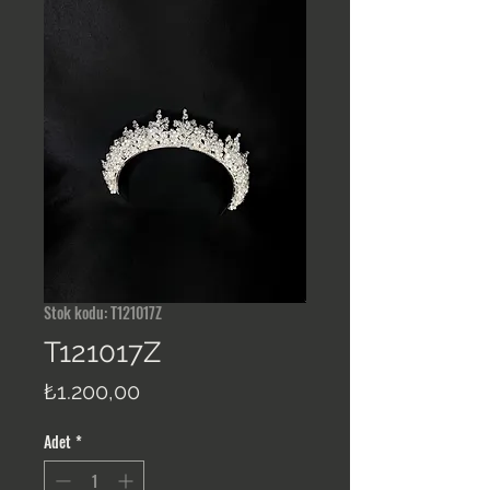
Stok kodu: T121017Z
T121017Z
Fiyat
₺1.200,00
Adet
*