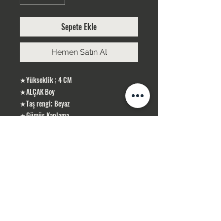
Sepete Ekle
Hemen Satın Al
★Yükseklik ; 4 CM
★ALÇAK Boy
★Taş rengi; Beyaz
★Gümüş Kaplama
ÜRÜNLERİMİZ GÜMÜŞ KAPLAMA, YERLİ
ÜRETİMDİR
SİPARİŞLERİNİZ STOK OLMASI DURUMUNDA
1-3 İŞ GÜNÜ İÇERİSİN DE KARGOLANIR .
STOK OLMADIĞI TAKDİR DE 10 İŞ GÜNÜ
İÇERİSİN DE TEMİN SAĞLAMAKTAYIZ