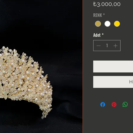
Fiya
₺3.000,00
RENK
*
Adet
*
H