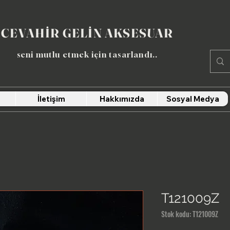
CEVAHİR GELİN AKSESUAR
seni mutlu etmek için tasarlandı​..
İletişim
Hakkımızda
Sosyal Medya
T121009Z
Stok kodu: T121009Z