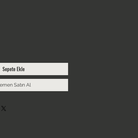
t
Sepete Ekle
emen Satın Al