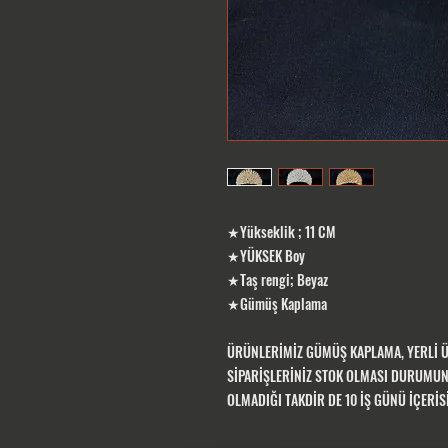
★Yükseklik ; 11 CM
★YÜKSEK Boy
★Taş rengi; Beyaz
★Gümüş Kaplama
ÜRÜNLERİMİZ GÜMÜŞ KAPLAMA, YERLİ 
SİPARİŞLERİNİZ STOK OLMASI DURUMUND
OLMADIĞI TAKDİR DE 10 İŞ GÜNÜ İÇERİ