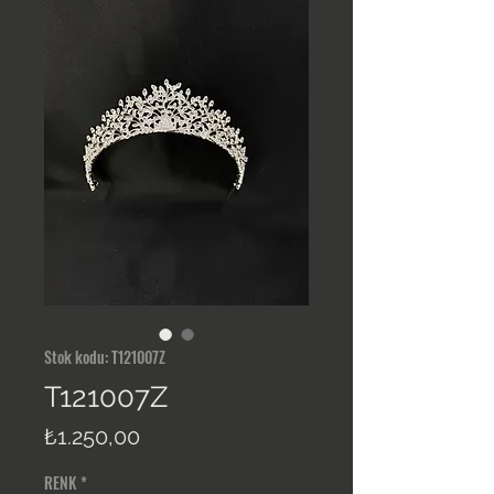
Stok kodu: T121007Z
T121007Z
Fiyat
₺1.250,00
RENK
*