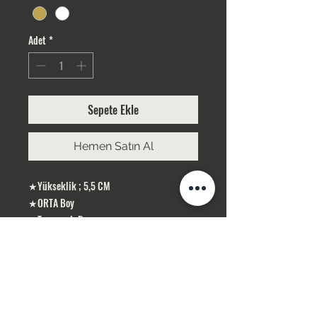
Adet
*
Sepete Ekle
Hemen Satın Al
★Yükseklik ; 5,5 CM
★ORTA Boy
★Taş rengi; Beyaz
★Gümüş Kaplama
ÜRÜNLERİMİZ GÜMÜŞ KAPLAMA, YERLİ
ÜRETİMDİR
SİPARİŞLERİNİZ STOK OLMASI DURUMUNDA