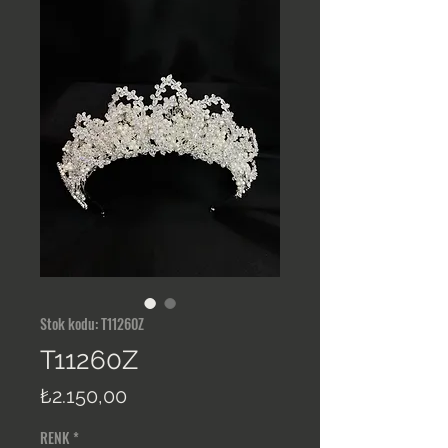
Stok kodu: T11260Z
T11260Z
Fiyat
₺2.150,00
RENK
*