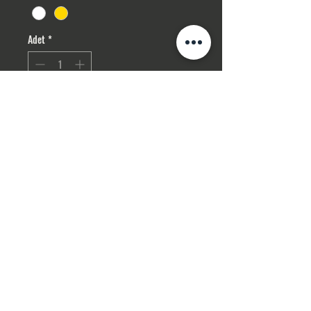
Adet
*
Sepete Ekle
Hemen Satın Al
Gizlilik Politikası
ceva
hirg
elin
akse
suar
İPTAL , İADE ŞARTLARI
İLETİŞİM
Mesafeli Satış Sözleşmesi