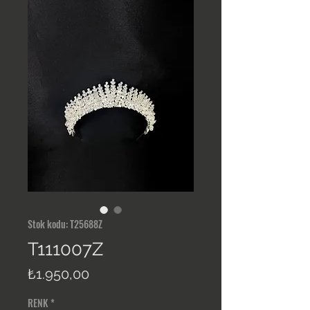
Stok kodu: T25688Z
T111007Z
Fiyat
₺1.950,00
RENK
*