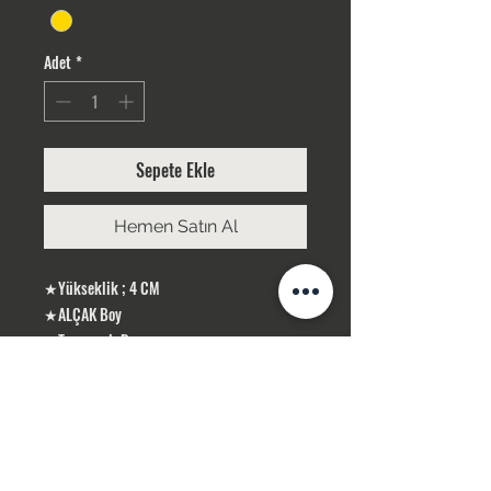
Adet
*
Sepete Ekle
Hemen Satın Al
★Yükseklik ; 4 CM
★ALÇAK Boy
★Taş rengi; Beyaz
★Gümüş Kaplama
ÜRÜNLERİMİZ GÜMÜŞ KAPLAMA, YERLİ
ÜRETİMDİR
SİPARİŞLERİNİZ STOK OLMASI DURUMUNDA