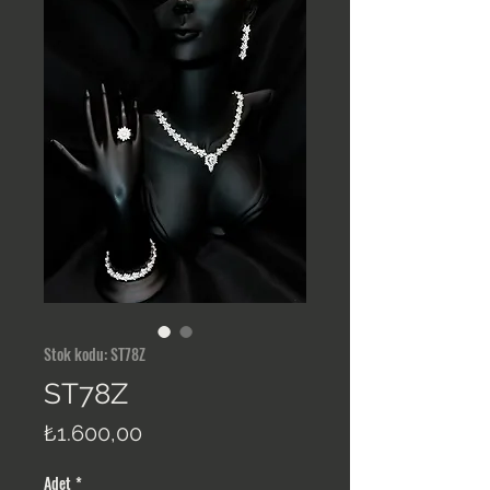
Stok kodu: ST78Z
ST78Z
Fiyat
₺1.600,00
Adet
*