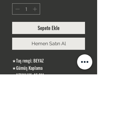
Sepete Ekle
Hemen Satın Al
★Taş rengi; BEYAZ
★Gümüş Kaplama
★UZUNLUK: 46 CM
ÜRÜNLERİMİZ GÜMÜŞ KAPLAMA, YERLİ
ÜRETİMDİR
SİPARİŞLERİNİZ STOK OLMASI DURUMUNDA
1-3 İŞ GÜNÜ İÇERİSİN DE KARGOLANIR .
STOK OLMADIĞI TAKDİR DE 10 İŞ GÜNÜ
İÇERİSİN DE TEMİN SAĞLAMAKTAYIZ