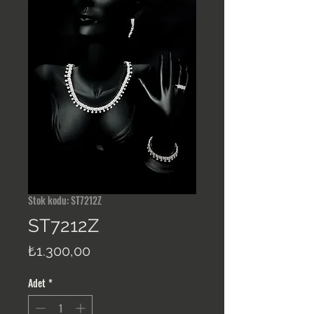
Stok kodu: ST7212Z
ST7212Z
Fiyat
₺1.300,00
Adet
*