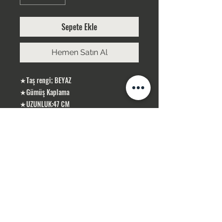
Sepete Ekle
Hemen Satın Al
★Taş rengi; BEYAZ
★Gümüş Kaplama
★UZUNLUK:47 CM
ÜRÜNLERİMİZ GÜMÜŞ KAPLAMA, YERLİ
ÜRETİMDİR
SİPARİŞLERİNİZ STOK OLMASI DURUMUNDA
1-3 İŞ GÜNÜ İÇERİSİN DE KARGOLANIR .
STOK OLMADIĞI TAKDİR DE 10 İŞ GÜNÜ
İÇERİSİN DE TEMİN SAĞLAMAKTAYIZ