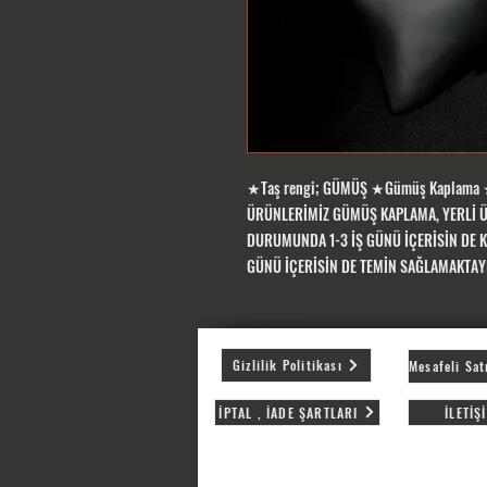
★Taş rengi; GÜMÜŞ ★Gümüş Kaplama ★
ÜRÜNLERİMİZ GÜMÜŞ KAPLAMA, YERLİ Ü
DURUMUNDA 1-3 İŞ GÜNÜ İÇERİSİN DE K
GÜNÜ İÇERİSİN DE TEMİN SAĞLAMAKTAY
Gizlilik Politikası
İPTAL , İADE ŞARTLARI
İLETİŞ