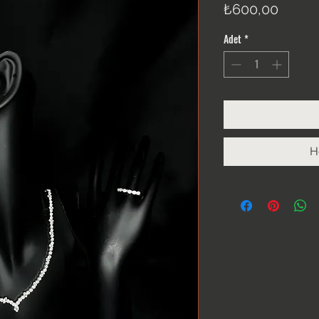
Fiyat
₺600,00
Adet
*
H