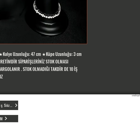
Kolye Uzunluğu: 47 cm ★Küpe Uzunluğu: 3 cm
RETİMDİR SİPARİŞLERİNİZ STOK OLMASI
ARGOLANIR . STOK OLMADIĞI TAKDİR DE 10 İŞ
IZ
cevahirgel
Mesafeli Satış Sözleşmesi
İM