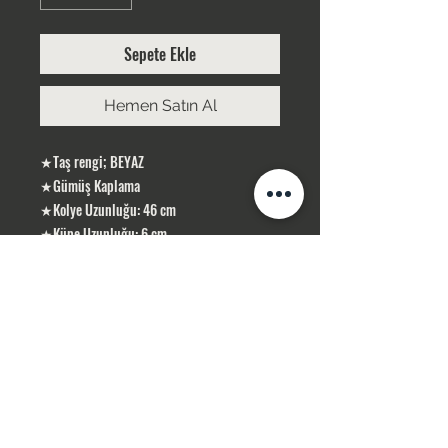
Sepete Ekle
Hemen Satın Al
★Taş rengi; BEYAZ
★Gümüş Kaplama
★Kolye Uzunluğu: 46 cm
★Küpe Uzunluğu: 6 cm
ÜRÜNLERİMİZ GÜMÜŞ KAPLAMA, YERLİ
ÜRETİMDİR
SİPARİŞLERİNİZ STOK OLMASI DURUMUNDA
1-3 İŞ GÜNÜ İÇERİSİN DE KARGOLANIR .
STOK OLMADIĞI TAKDİR DE 10 İŞ GÜNÜ
İÇERİSİN DE TEMİN SAĞLAMAKTAYIZ