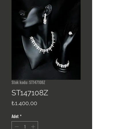
Stok kodu: ST147108Z
ST147108Z
Fiyat
₺1.400,00
Adet
*