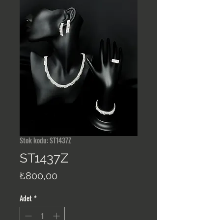
Stok kodu: ST1437Z
ST1437Z
Fiyat
₺800,00
Adet
*