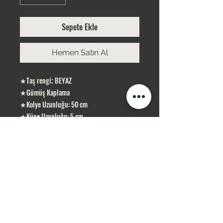
Sepete Ekle
Hemen Satın Al
★Taş rengi; BEYAZ
★Gümüş Kaplama
★Kolye Uzunluğu: 50 cm
★Küpe Uzunluğu: 5 cm
ÜRÜNLERİMİZ GÜMÜŞ KAPLAMA, YERLİ
ÜRETİMDİR
SİPARİŞLERİNİZ STOK OLMASI DURUMUNDA
1-3 İŞ GÜNÜ İÇERİSİN DE KARGOLANIR .
STOK OLMADIĞI TAKDİR DE 10 İŞ GÜNÜ
İÇERİSİN DE TEMİN SAĞLAMAKTAYIZ