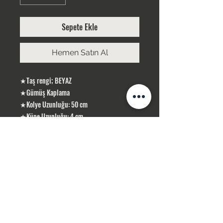
Sepete Ekle
Hemen Satın Al
★Taş rengi; BEYAZ
★Gümüş Kaplama
★Kolye Uzunluğu: 50 cm
★Küpe Uzunluğu: 4 cm
ÜRÜNLERİMİZ GÜMÜŞ KAPLAMA, YERLİ
ÜRETİMDİR
SİPARİŞLERİNİZ STOK OLMASI DURUMUNDA
1-3 İŞ GÜNÜ İÇERİSİN DE KARGOLANIR .
STOK OLMADIĞI TAKDİR DE 10 İŞ GÜNÜ
İÇERİSİN DE TEMİN SAĞLAMAKTAYIZ