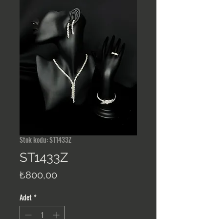
Stok kodu: ST1433Z
ST1433Z
Fiyat
₺800,00
Adet
*