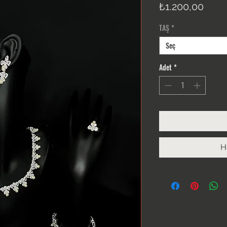
Fiyat
₺1.200,00
TAŞ
*
Seç
Adet
*
H