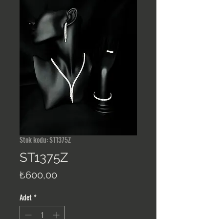
Stok kodu: ST1375Z
ST1375Z
Fiyat
₺600,00
Adet
*