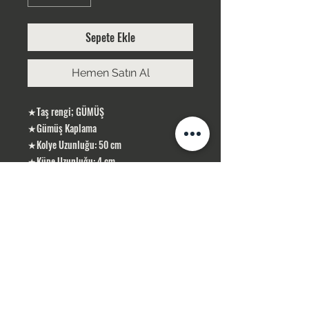
Sepete Ekle
Hemen Satın Al
★Taş rengi; GÜMÜŞ
★Gümüş Kaplama
★Kolye Uzunluğu: 50 cm
★Küpe Uzunluğu: 4 cm
ÜRÜNLERİMİZ GÜMÜŞ KAPLAMA, YERLİ
ÜRETİMDİR
SİPARİŞLERİNİZ STOK OLMASI DURUMUNDA
1-3 İŞ GÜNÜ İÇERİSİN DE KARGOLANIR .
STOK OLMADIĞI TAKDİR DE 10 İŞ GÜNÜ
İÇERİSİN DE TEMİN SAĞLAMAKTAYIZ