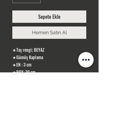
Sepete Ekle
Hemen Satın Al
★Taş rengi; BEYAZ
★Gümüş Kaplama
★EN : 3 cm
★BOY: 30 cm
ÜRÜNLERİMİZ GÜMÜŞ KAPLAMA, YERLİ
ÜRETİMDİR
SİPARİŞLERİNİZ STOK OLMASI DURUMUNDA
1-3 İŞ GÜNÜ İÇERİSİN DE KARGOLANIR .
STOK OLMADIĞI TAKDİR DE 10 İŞ GÜNÜ
İÇERİSİN DE TEMİN SAĞLAMAKTAYIZ