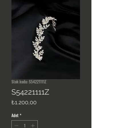
Stok kodu: S54221111Z
S54221111Z
Fiyat
₺1.200,00
Adet
*