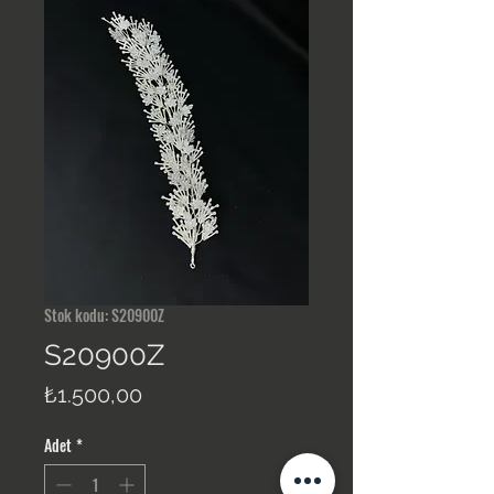
Stok kodu: S20900Z
S20900Z
Fiyat
₺1.500,00
Adet
*