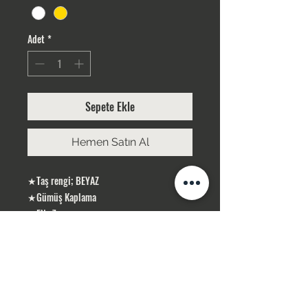
Adet
*
Sepete Ekle
Hemen Satın Al
★Taş rengi; BEYAZ
★Gümüş Kaplama
★EN : 7 cm
★BOY: 31 cm
ÜRÜNLERİMİZ GÜMÜŞ KAPLAMA, YERLİ
ÜRETİMDİR
SİPARİŞLERİNİZ STOK OLMASI DURUMUNDA