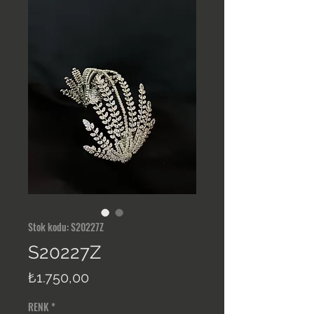
Stok kodu: S20227Z
S20227Z
Fiyat
₺1.750,00
RENK
*