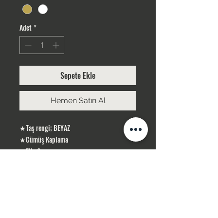
Adet
*
Sepete Ekle
Hemen Satın Al
★Taş rengi; BEYAZ
★Gümüş Kaplama
★EN : 6 cm
★BOY: 30 cm
ÜRÜNLERİMİZ GÜMÜŞ KAPLAMA, YERLİ
ÜRETİMDİR
SİPARİŞLERİNİZ STOK OLMASI DURUMUNDA