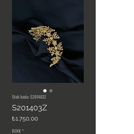
Stok kodu: S201403Z
S201403Z
Fiyat
₺1.750,00
RENK
*