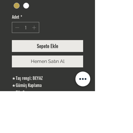
Adet
*
Sepete Ekle
Hemen Satın Al
★Taş rengi; BEYAZ
★Gümüş Kaplama
★EN : 3 cm
★BOY: 30 cm
ÜRÜNLERİMİZ GÜMÜŞ KAPLAMA, YERLİ
ÜRETİMDİR
SİPARİŞLERİNİZ STOK OLMASI DURUMUNDA