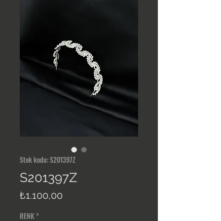
Stok kodu: S201397Z
S201397Z
Fiyat
₺1.100,00
RENK
*