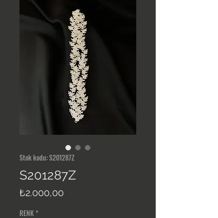
Stok kodu: S201287Z
S201287Z
Fiyat
₺2.000,00
RENK
*