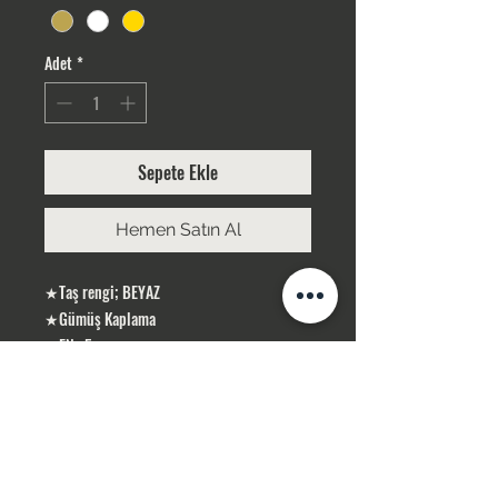
Adet
*
Sepete Ekle
Hemen Satın Al
★Taş rengi; BEYAZ
★Gümüş Kaplama
★EN : 5 cm
★BOY: 35 cm
ÜRÜNLERİMİZ GÜMÜŞ KAPLAMA, YERLİ
ÜRETİMDİR
SİPARİŞLERİNİZ STOK OLMASI DURUMUNDA