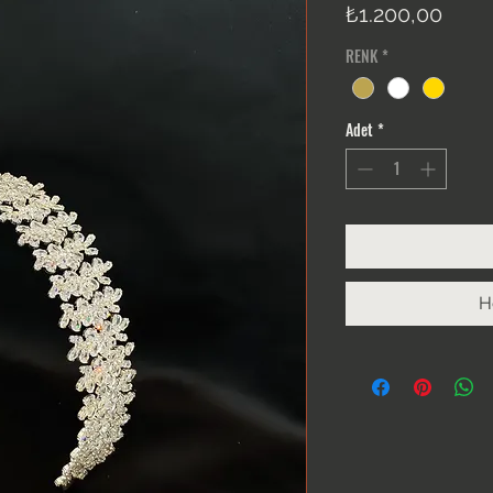
Fiyat
₺1.200,00
RENK
*
Adet
*
H