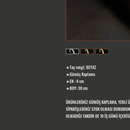
★Taş rengi; BEYAZ
★Gümüş Kaplama
★EN : 4 cm
★BOY: 30 cm
ÜRÜNLERİMİZ GÜMÜŞ KAPLAMA, YERLİ 
SİPARİŞLERİNİZ STOK OLMASI DURUMUND
OLMADIĞI TAKDİR DE 10 İŞ GÜNÜ İÇERİ