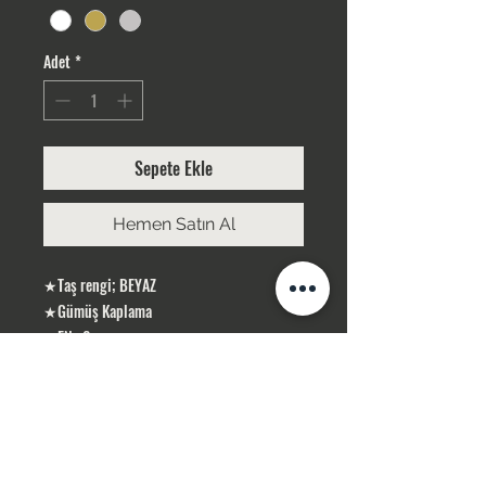
Adet
*
Sepete Ekle
Hemen Satın Al
★Taş rengi; BEYAZ
★Gümüş Kaplama
★EN : 6 cm
★BOY: 30 cm
ÜRÜNLERİMİZ GÜMÜŞ KAPLAMA, YERLİ
ÜRETİMDİR
SİPARİŞLERİNİZ STOK OLMASI DURUMUNDA