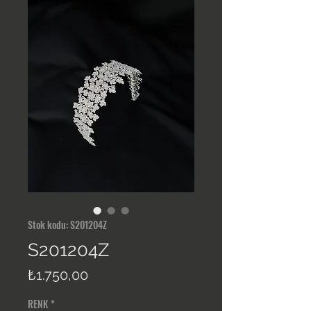
Stok kodu: S201204Z
S201204Z
Fiyat
₺1.750,00
RENK
*