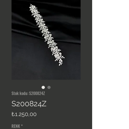
Stok kodu: S200824Z
S200824Z
Fiyat
₺1.250,00
RENK
*