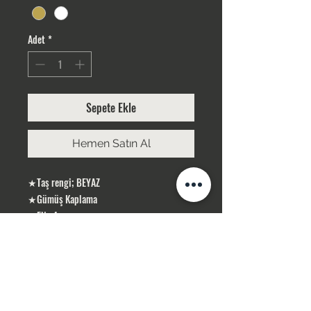
Adet
*
Sepete Ekle
Hemen Satın Al
★Taş rengi; BEYAZ
★Gümüş Kaplama
★EN : 4 cm
★BOY: 30 cm
ÜRÜNLERİMİZ GÜMÜŞ KAPLAMA, YERLİ
ÜRETİMDİR
SİPARİŞLERİNİZ STOK OLMASI DURUMUNDA