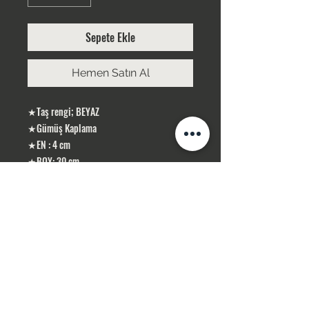
Sepete Ekle
Hemen Satın Al
★Taş rengi; BEYAZ
★Gümüş Kaplama
★EN : 4 cm
★BOY: 30 cm
ÜRÜNLERİMİZ GÜMÜŞ KAPLAMA, YERLİ
ÜRETİMDİR
SİPARİŞLERİNİZ STOK OLMASI DURUMUNDA
1-3 İŞ GÜNÜ İÇERİSİN DE KARGOLANIR .
STOK OLMADIĞI TAKDİR DE 10 İŞ GÜNÜ
İÇERİSİN DE TEMİN SAĞLAMAKTAYIZ