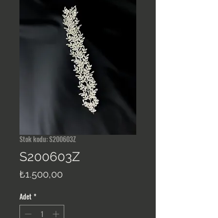
Stok kodu: S200603Z
S200603Z
Fiyat
₺1.500,00
Adet
*