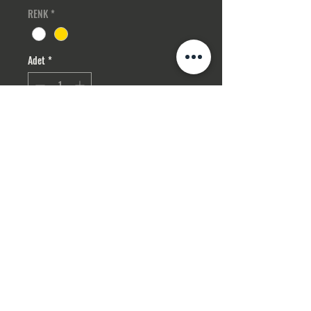
RENK
*
Adet
*
Sepete Ekle
Hemen Satın Al
Gizlilik Politikası
ceva
hirg
elin
akse
suar
İPTAL , İADE ŞARTLARI
İLETİŞİM