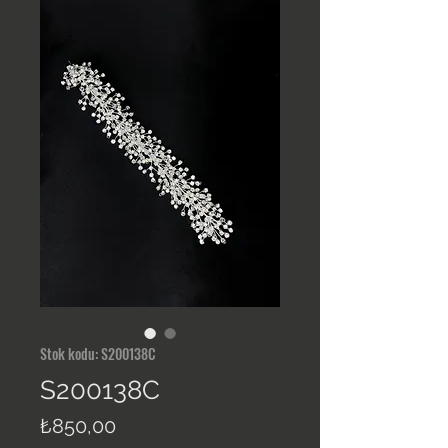
Stok kodu: S200138C
S200138C
Fiyat
₺850,00