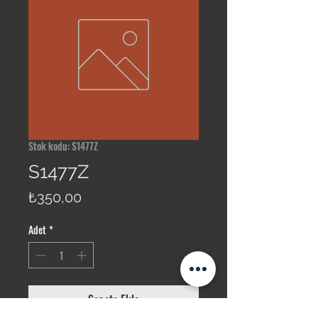
Stok kodu: S1477Z
S1477Z
Fiyat
₺350,00
Adet
*
Sepete Ekle