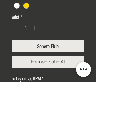
Adet
*
Sepete Ekle
Hemen Satın Al
★Taş rengi; BEYAZ
★Gümüş Kaplama
ÜRÜNLERİMİZ GÜMÜŞ KAPLAMA, YERLİ
ÜRETİMDİR
SİPARİŞLERİNİZ STOK OLMASI DURUMUNDA
1-3 İŞ GÜNÜ İÇERİSİN DE KARGOLANIR .
STOK OLMADIĞI TAKDİR DE 10 İŞ GÜNÜ