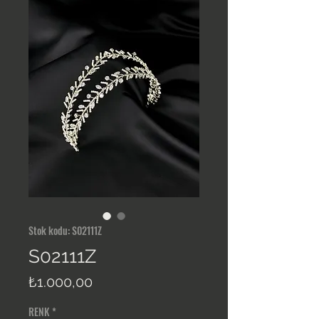
Stok kodu: S02111Z
S02111Z
Fiyat
₺1.000,00
RENK
*