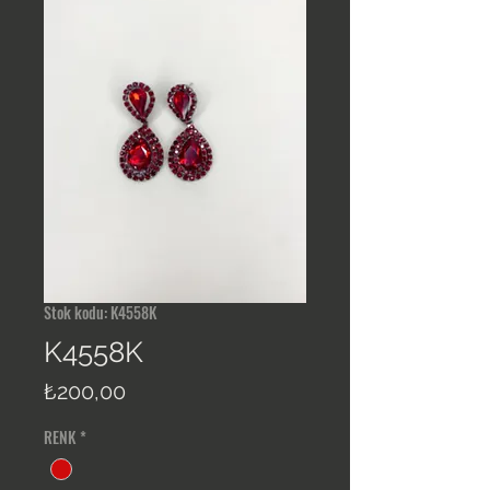
Stok kodu: K4558K
K4558K
Fiyat
₺200,00
RENK
*