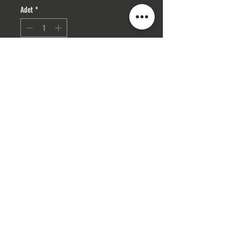
Adet
*
Sepete Ekle
Hemen Satın Al
Gizlilik Politikası
ceva
hirg
elin
akse
suar
İPTAL , İADE ŞARTLARI
İLETİŞİM
Mesafeli Satış Sözleşmesi